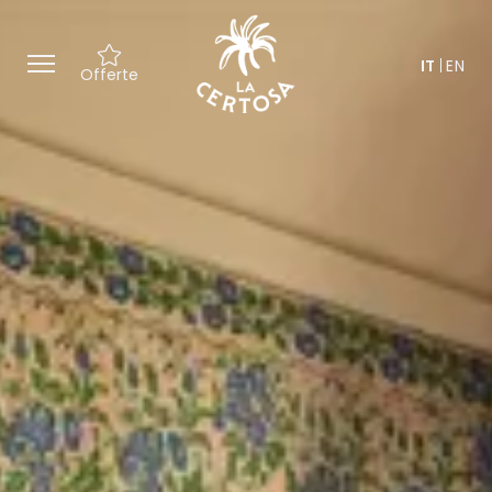
IT
EN
Offerte
Offerte esclusive ed esperienze
su misura, tra cultura e
benessere.
Un’accoglienza speciale con un
regalo ispirato alla Certosa.
Un team dedicato a
personalizzare ogni dettaglio del
soggiorno.
Accesso ai nostri spazi per
momenti di relax nel cuore della
Toscana.