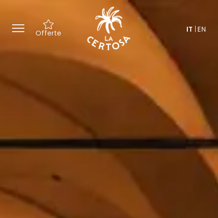
IT
EN
Offerte
Offerte esclusive ed esperienze
su misura, tra cultura e
benessere.
Un’accoglienza speciale con un
regalo ispirato alla Certosa.
Un team dedicato a
personalizzare ogni dettaglio del
soggiorno.
Accesso ai nostri spazi per
momenti di relax nel cuore della
Toscana.