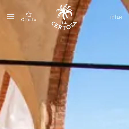
IT
EN
Offerte
Offerte esclusive ed esperienze
su misura, tra cultura e
benessere.
Un’accoglienza speciale con un
regalo ispirato alla Certosa.
Un team dedicato a
personalizzare ogni dettaglio del
soggiorno.
Accesso ai nostri spazi per
momenti di relax nel cuore della
Toscana.