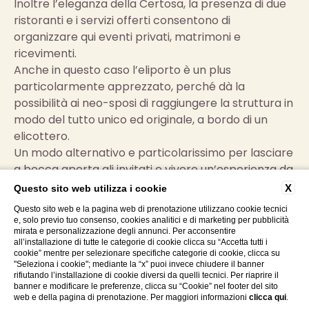
Inoltre l’eleganza della Certosa, la presenza di due
ristoranti e i servizi offerti consentono di
organizzare qui eventi privati, matrimoni e
ricevimenti.
Anche in questo caso l’eliporto è un plus
particolarmente apprezzato, perché dà la
possibilità ai neo-sposi di raggiungere la struttura in
modo del tutto unico ed originale, a bordo di un
elicottero.
Un modo alternativo e particolarissimo per lasciare
a bocca aperta gli invitati e vivere un’esperienza da
favola che consentirà di ammirare la Certosa
X
Questo sito web utilizza i cookie
dall’alto unitamente alle colline toscane che
Questo sito web e la pagina web di prenotazione utilizzano cookie tecnici
circondano l’albergo.
e, solo previo tuo consenso, cookies analitici e di marketing per pubblicità
mirata e personalizzazione degli annunci. Per acconsentire
all’installazione di tutte le categorie di cookie clicca su “Accetta tutti i
Scegli la comodità di un
hotel con eliporto a Siena
.
cookie” mentre per selezionare specifiche categorie di cookie, clicca su
"Seleziona i cookie"; mediante la “x” puoi invece chiudere il banner
Prenota presso
Certosa di Maggiano
.
rifiutando l’installazione di cookie diversi da quelli tecnici. Per riaprire il
banner e modificare le preferenze, clicca su “Cookie” nel footer del sito
web e della pagina di prenotazione. Per maggiori informazioni
clicca qui
.